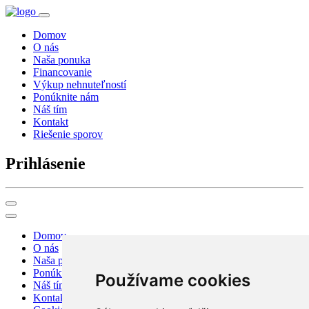
Domov
O nás
Naša ponuka
Financovanie
Výkup nehnuteľností
Ponúknite nám
Náš tím
Kontakt
Riešenie sporov
Prihlásenie
Domov
O nás
Naša ponuka
Ponúknite nám
Používame cookies
Náš tím
Kontakt