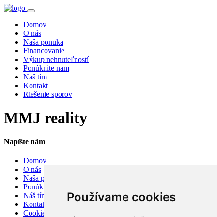
Domov
O nás
Naša ponuka
Financovanie
Výkup nehnuteľností
Ponúknite nám
Náš tím
Kontakt
Riešenie sporov
MMJ reality
Napíšte nám
Domov
O nás
Naša ponuka
Ponúknite nám
Používame cookies
Náš tím
Kontakt
Cookies